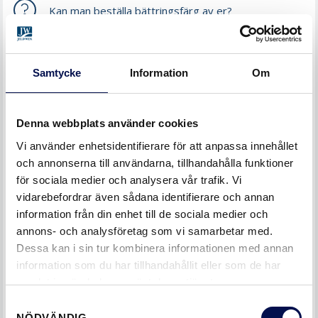
Kan man beställa bättringsfärg av er?
Kan man byta glas i era dörrar?
Samtycke
Information
Om
Min dörr har slagit sig mycket när solen har legat på,
Denna webbplats använder cookies
vad kan man göra åt detta?
Vi använder enhetsidentifierare för att anpassa innehållet
och annonserna till användarna, tillhandahålla funktioner
Varför blir det frost eller fukt på insidan av
för sociala medier och analysera vår trafik. Vi
ytterdörren?
vidarebefordrar även sådana identifierare och annan
information från din enhet till de sociala medier och
annons- och analysföretag som vi samarbetar med.
DELA DET HÄR MED EN VÄN
Dessa kan i sin tur kombinera informationen med annan
information som du har tillhandahållit eller som de har
samlat in när du har använt deras tjänster.
Samtyckesval
NÖDVÄNDIG