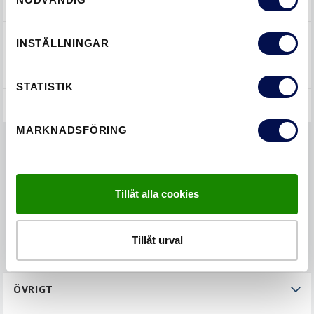
SÖK I ÄMNEN
INNERDÖRRAR
INSTÄLLNINGAR
SKJUTDÖRRAR
STATISTIK
YTTERDÖRRAR
MARKNADSFÖRING
Beställa
Mäta
Tillåt alla cookies
Montera
Underhålla
Tillåt urval
ÖVRIGT