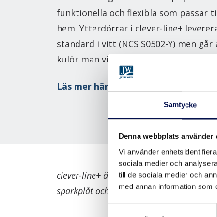
funktionella och flexibla som passar til
hem. Ytterdörrar i clever-line+ levere
standard i vitt (NCS S0502-Y) men går a
kulör man vill.
Läs mer här →
Samtycke
Denna webbplats använder 
Vi använder enhetsidentifierar
sociala medier och analysera 
clever-line+ är uppgraderade clever line-d
till de sociala medier och a
med annan information som du 
sparkplåt och med olika typer av glas.
Samtyckesval