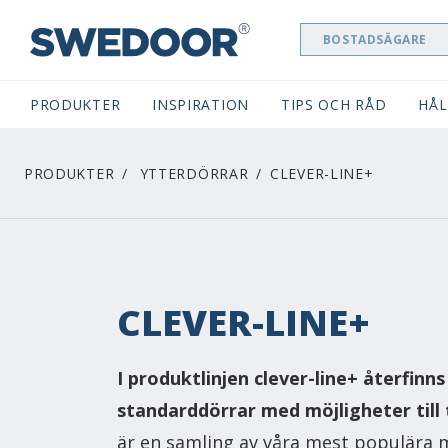
BOSTADSÄGARE
SWEDOOR NAVIGATION
PRODUKTER
INSPIRATION
TIPS OCH RÅD
HÅL
PRODUKTER
YTTERDÖRRAR
CLEVER-LINE+
CLEVER-LINE+
I produktlinjen clever-line+ återfinns
standarddörrar med möjligheter till ti
är en samling av våra mest populära m