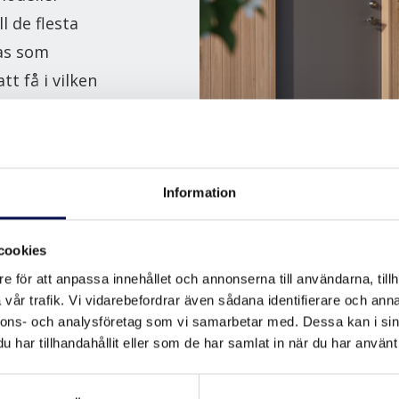
l de flesta
ras som
tt få i vilken
Information
cookies
e för att anpassa innehållet och annonserna till användarna, tillh
vår trafik. Vi vidarebefordrar även sådana identifierare och anna
örrar som kan fås i alla NCS S-kulörer, olik färg in- och 
nnons- och analysföretag som vi samarbetar med. Dessa kan i sin
har tillhandahållit eller som de har samlat in när du har använt 