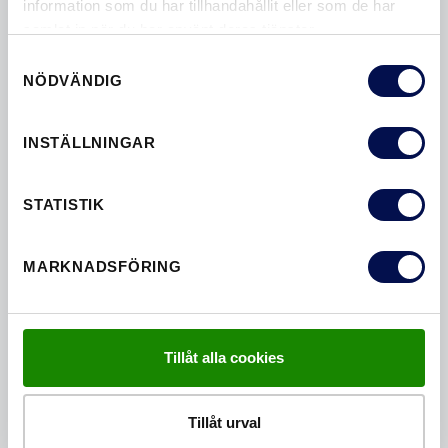
information som du har tillhandahållit eller som de har
samlat in när du har använt deras tjänster.
Samtyckesval
NÖDVÄNDIG
INSTÄLLNINGAR
NÅGRA FRÅGOR?
STATISTIK
Kontakta oss idag om du har några frågor om våra
produkter.
MARKNADSFÖRING
KONTAKTA OSS
Tillåt alla cookies
Tillåt urval