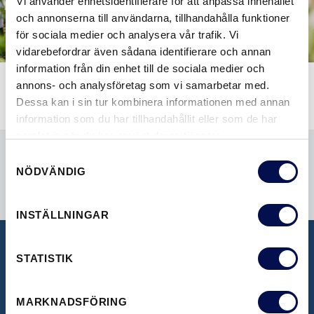
Vi använder enhetsidentifierare för att anpassa innehållet
och annonserna till användarna, tillhandahålla funktioner
för sociala medier och analysera vår trafik. Vi
vidarebefordrar även sådana identifierare och annan
information från din enhet till de sociala medier och
annons- och analysföretag som vi samarbetar med.
Dessa kan i sin tur kombinera informationen med annan
information som du har tillhandahållit eller som de har
samlat in när du har använt deras tjänster.
Samtyckesval
NÖDVÄNDIG
INSTÄLLNINGAR
STATISTIK
BROSCHYRER
Här kan du se våra inspirerande broschyrer
MARKNADSFÖRING