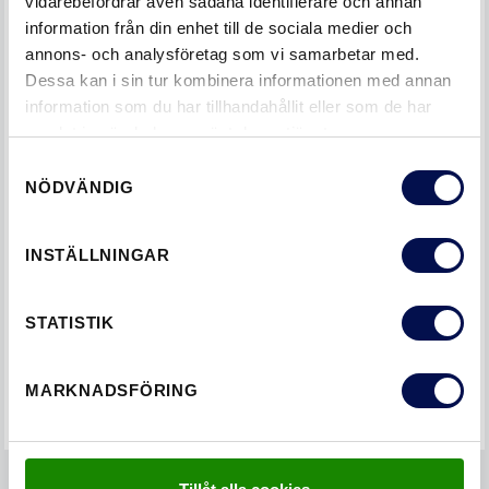
vidarebefordrar även sådana identifierare och annan
information från din enhet till de sociala medier och
annons- och analysföretag som vi samarbetar med.
Dessa kan i sin tur kombinera informationen med annan
information som du har tillhandahållit eller som de har
samlat in när du har använt deras tjänster.
Samtyckesval
NÖDVÄNDIG
INSTÄLLNINGAR
DELA DET HÄR MED EN VÄN
STATISTIK
MARKNADSFÖRING