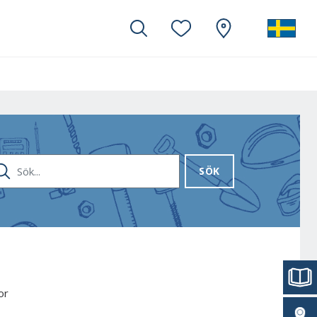
K...
SÖK
or