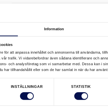
Var hittar jag DWG-filer?
Var hittar jag teknisk information?
Information
cookies
Vad är byggvarudeklaration?
e för att anpassa innehållet och annonserna till användarna, tillh
vår trafik. Vi vidarebefordrar även sådana identifierare och anna
Var hittar jag kvalitetsdokument?
nnons- och analysföretag som vi samarbetar med. Dessa kan i sin
har tillhandahållit eller som de har samlat in när du har använt 
Vilka dörrar erbjuds med röktäthet?
INSTÄLLNINGAR
STATISTIK
Varför införs krav på röktäthet och 