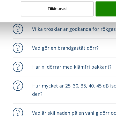
Tillåt urval
Vad krävs av en brandgastät dörr?
Vilka trösklar är godkända för rökga
Vad gör en brandgastät dörr?
Har ni dörrar med klämfri bakkant?
Hur mycket är 25, 30, 35, 40, 45 dB i
den?
Vad är skillnaden på en vanlig dörr o