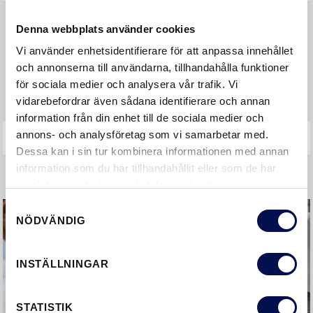
Köp och priser
Denna webbplats använder cookies
Vi använder enhetsidentifierare för att anpassa innehållet
ÖVRIGA FRÅGOR
och annonserna till användarna, tillhandahålla funktioner
för sociala medier och analysera vår trafik. Vi
Garanti och reklamation
vidarebefordrar även sådana identifierare och annan
information från din enhet till de sociala medier och
annons- och analysföretag som vi samarbetar med.
Dessa kan i sin tur kombinera informationen med annan
information som du har tillhandahållit eller som de har
samlat in när du har använt deras tjänster.
Samtyckesval
NÖDVÄNDIG
INSTÄLLNINGAR
STATISTIK