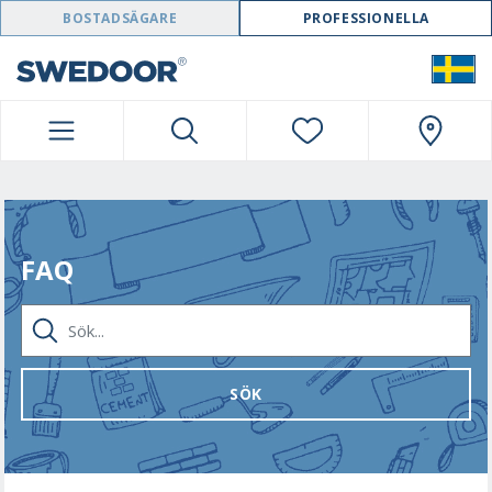
SWEDOOR NAVIGATION
BOSTADSÄGARE
PROFESSIONELLA
FAQ
SÖK...
SÖK