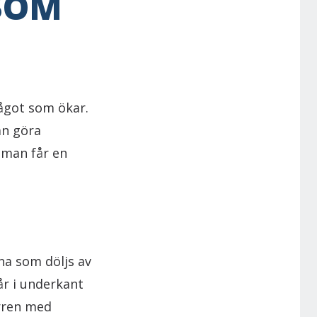
SOM
något som ökar.
an göra
 man får en
na som döljs av
år i underkant
örren med