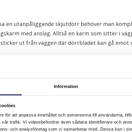
åsa en utanpåliggande skjutdörr behöver man komp
ngskarm med anslag. Alltså en karm som sitter i v
sticker ut från väggen där dörrbladet kan gå emot o
npåliggande skjutdörrar i kombination med ett glasp
 för tvillingparti. Det består i praktiken av två styc
et ena är fast monterat och det andra är rörligt.
Lä
Information
är.
cookies
UTDÖRRAR
e för att anpassa innehållet och annonserna till användarna, tillh
vår trafik. Vi vidarebefordrar även sådana identifierare och anna
nnons- och analysföretag som vi samarbetar med. Dessa kan i sin
rrar byggs lättast in med hjälp av ett så kallat regel