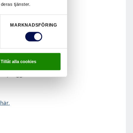
deras tjänster.
es med
oende på
MARKNADSFÖRING
 mm (122 mm för
vända sig av
eller 170 mm.
n går även att
Tillåt alla cookies
ta in hela vägen
utanpåliggande
här.