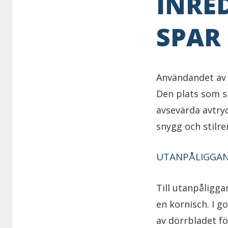
INRE
SPAR
Användandet av 
Den plats som s
avsevärda avtry
snygg och stilre
UTANPÅLIGGAN
Till utanpåligga
en kornisch. I g
av dörrbladet f