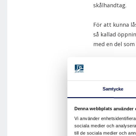
skålhandtag.
För att kunna l
så kallad öppni
med en del som 
För glasade uta
något som kallas
dörrblad varav d
Samtycke
tvillingpartier h
Denna webbplats använder 
INFÄLLDA SKJ
Vi använder enhetsidentifierar
sociala medier och analysera 
till de sociala medier och a
Infällda skjutdö