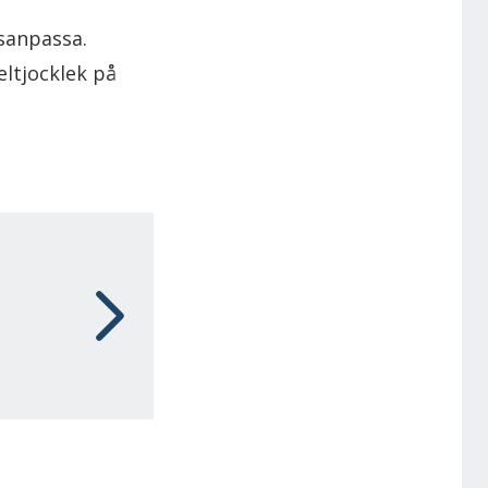
rsanpassa.
eltjocklek på