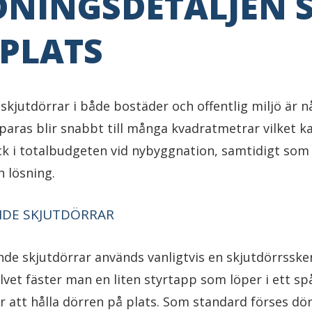
DNINGSDETALJEN 
 PLATS
skjutdörrar i både bostäder och offentlig miljö är 
paras blir snabbt till många kvadratmetrar vilket k
ck i totalbudgeten vid nybyggnation, samtidigt som
n lösning.
DE SKJUTDÖRRAR
nde skjutdörrar används vanligtvis en skjutdörrsske
olvet fäster man en liten styrtapp som löper i ett sp
ör att hålla dörren på plats. Som standard förses d