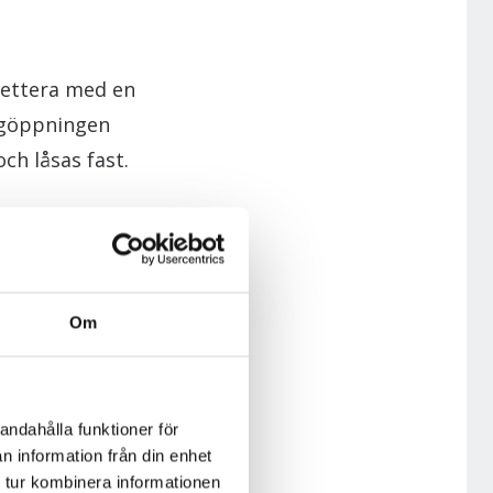
lettera med en
äggöppningen
ch låsas fast.
arti finns det
ken identiska
s mer om
Om
andahålla funktioner för
n information från din enhet
 tur kombinera informationen
parti. Det består