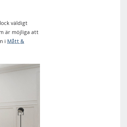
ock väldigt
m är möjliga att
n i
Mått &