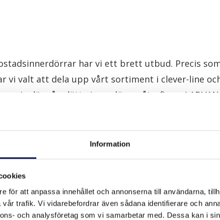
bostadsinnerdörrar har vi ett brett utbud. Precis s
r vi valt att dela upp vårt sortiment i clever-line 
en serie där våra lätta innerdörrar återfinns. I ADVA
a bostadsinnerdörrar.
nns fyra olika modellserier: Easy, släta målade innerd
Information
ade eller med spårfräsning. Style, formpressade speg
urity, vitfolierade spegeldörrar med raka speglar. 
cookies
geldörrar i furu.
e för att anpassa innehållet och annonserna till användarna, tillh
vår trafik. Vi vidarebefordrar även sådana identifierare och anna
nnons- och analysföretag som vi samarbetar med. Dessa kan i sin