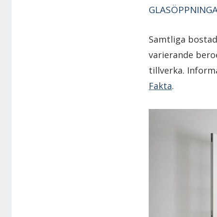
GLASÖPPNING
Samtliga bostad
varierande bero
tillverka. Infor
Fakta
.