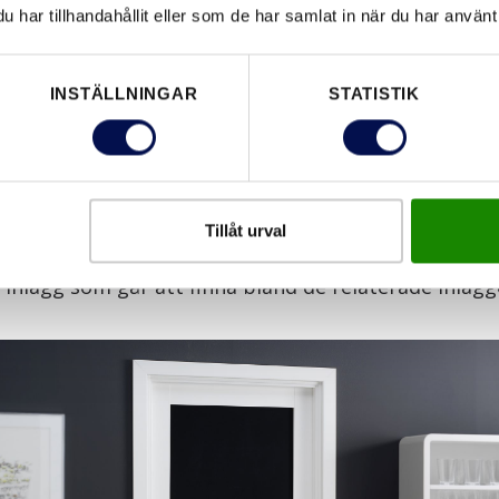
finns fem olika modellserier: Stable, massiva bosta
har tillhandahållit eller som de har samlat in när du har använt 
t och fanérat utförande, och med spårfräsning. Craft
örrar. Compact, formpressade spegeldörrar i mer 
INSTÄLLNINGAR
STATISTIK
ue, moderna spegeldörrar med raka speglar som går
 Och Charisma som är dörrar med 3D-struktur.
lbaka har vi också en serie mycket exklusiva bostads
Tillåt urval
ion, tillverkade med traditionellt hantverk. De kan
 inlägg som går att finna bland de relaterade inläg