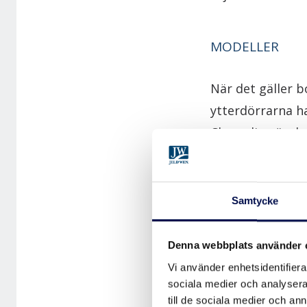
MODELLER
När det gäller 
ytterdörrarna ha
Clever-line är d
man våra massiv
I clever-line fi
Samtycke
går att få fanér
grundmodeller. P
Denna webbplats använder 
traditionella spe
Vi använder enhetsidentifierar
sociala medier och analysera 
till de sociala medier och a