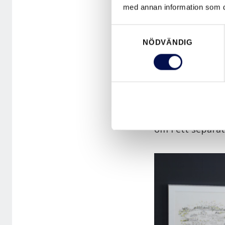
I ADVANCE-LINE 
med annan information som du 
som finns i måla
Samtyckesval
massiva spegeld
NÖDVÄNDIG
utförande. Uniq
eller fanérade.
Sedan en tid til
SUPERIOR collect
om i ett separat