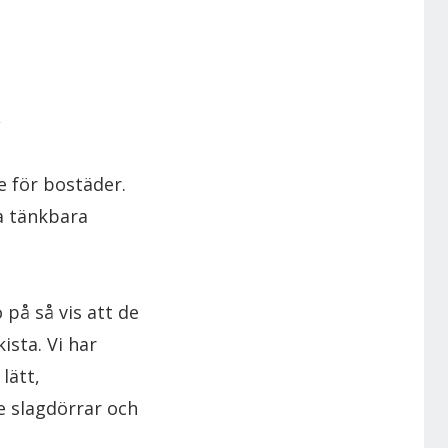
 för bostäder.
la tänkbara
 på så vis att de
ista. Vi har
lätt,
e slagdörrar och