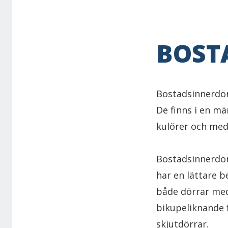
BOST
Bostadsinnerdör
De finns i en mä
kulörer och med 
Bostadsinnerdörr
har en lättare b
både dörrar med
bikupeliknande f
skjutdörrar.