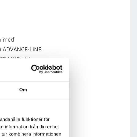
om med
och ADVANCE-LINE.
NCE-LINE hittar
örrar som också
Om
eldörrar i fyra
Och Tradition,
andahålla funktioner för
n information från din enhet
 tur kombinera informationen