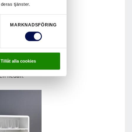
dsinnerdörrar
deras tjänster.
, traditionella,
massivt
MARKNADSFÖRING
 att få målade
innerdörrar,
Tillåt alla cookies
 man läsa mer
gen nedan.