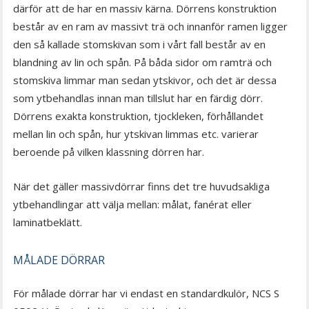
därför att de har en massiv kärna. Dörrens konstruktion
består av en ram av massivt trä och innanför ramen ligger
den så kallade stomskivan som i vårt fall består av en
blandning av lin och spån. På båda sidor om ramträ och
stomskiva limmar man sedan ytskivor, och det är dessa
som ytbehandlas innan man tillslut har en färdig dörr.
Dörrens exakta konstruktion, tjockleken, förhållandet
mellan lin och spån, hur ytskivan limmas etc. varierar
beroende på vilken klassning dörren har.
När det gäller massivdörrar finns det tre huvudsakliga
ytbehandlingar att välja mellan: målat, fanérat eller
laminatbeklätt.
MÅLADE DÖRRAR
För målade dörrar har vi endast en standardkulör, NCS S