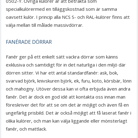
0502-Y. Övriga kulörer är att betrakta som
specialkulörermed en tilläggskostnad som är samma
oavsett kulör. I princip alla NCS S- och RAL-kulörer finns att
välja mellan till målade massivdörrar.
FANÉRADE DÖRRAR
Fanér ger på ett enkelt sätt vackra dörrar som känns
exklusiva och samtidigt för in det naturliga i den miljö där
dörren sitter. Vi har ett antal standardfanér: ask, bok,
svarvad björk, knivskuren björk, ek, furu, koto, körsbär, lönn
och mahogny. Utöver dessa kan vi ofta erbjuda även andra
fanér. Det är dock en god idé att kontakta oss innan man
föreskriver det för att se om det är möjligt och även få en
ungefärlig prisbild. Det är också möjligt att få laserat fanér i
olika kulörer, och man kan välja liggande eller mönsterlagt
fanér, och mattlack.