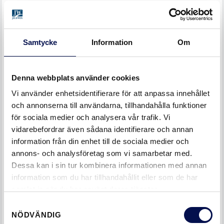
träkantlist. Den består av ett kantfanér som
specialbehandlas så att det bildar en hård och tålig kant.
Som standard finns den i träslagen ek, bok, björk, ask och
Samtycke
Information
Om
furu, men kan också fås i andra träslag.
Denna webbplats använder cookies
Vi använder enhetsidentifierare för att anpassa innehållet
och annonserna till användarna, tillhandahålla funktioner
för sociala medier och analysera vår trafik. Vi
vidarebefordrar även sådana identifierare och annan
information från din enhet till de sociala medier och
annons- och analysföretag som vi samarbetar med.
Dessa kan i sin tur kombinera informationen med annan
information som du har tillhandahållit eller som de har
samlat in när du har använt deras tjänster.
Samtyckesval
NÖDVÄNDIG