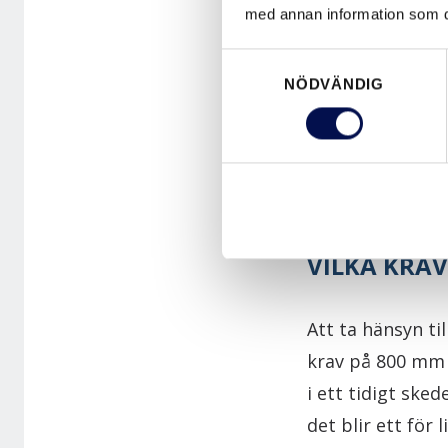
med annan information som du 
Till villor är d
vanligtvis har f
Samtyckesval
NÖDVÄNDIG
brandklassning, 
entrédörr till e
kan påverka vilk
karmtyper.
VILKA KRAV
Att ta hänsyn til
krav på 800 mm 
i ett tidigt sk
det blir ett för