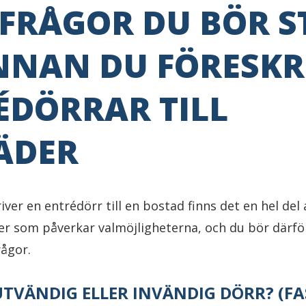
 FRÅGOR DU BÖR S
INNAN DU FÖRESKR
ÉDÖRRAR TILL
ÄDER
iver en entrédörr till en bostad finns det en hel del
aker som påverkar valmöjligheterna, och du bör därf
rågor.
UTVÄNDIG ELLER INVÄNDIG DÖRR? (FA