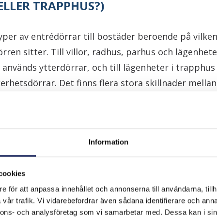
ELLER TRAPPHUS?)
typer av entrédörrar till bostäder beroende på vilke
örren sitter. Till villor, radhus, parhus och lägenhe
 används ytterdörrar, och till lägenheter i trapph
rhetsdörrar. Det finns flera stora skillnader mella
den främsta är att ytterdörrar klarar av utomhuskl
erhetsdörrar inte gör det.
Information
en på tambur-, säkerhets-, och säkerhetsytterdörra
cookies
e för att anpassa innehållet och annonserna till användarna, tillh
 NÅGRA KRAV PÅ KLASSNINGAR?
vår trafik. Vi vidarebefordrar även sådana identifierare och anna
nnons- och analysföretag som vi samarbetar med. Dessa kan i sin