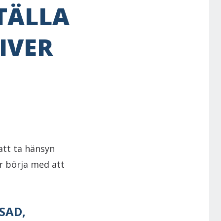
TÄLLA
IVER
 att ta hänsyn
ör börja med att
SAD,