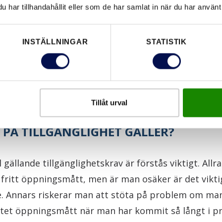
har tillhandahållit eller som de har samlat in när du har använt 
et ovanligt med krav på klassningar medan lägenhets
lera olika klassningar. De klassningar som är aktuella
INSTÄLLNINGAR
STATISTIK
ljudklassning och inbrottsklassning. Innan man före
n bostad är det viktigt att man vet vilka klassningar
a valmöjligheter som finns gällande till exempel gl
Tillåt urval
 PÅ TILLGÄNGLIGHET GÄLLER?
l gällande tillgänglighetskrav är förstås viktigt. Allra
fritt öppningsmått, men är man osäker är det viktig
ede. Annars riskerar man att stöta på problem om ma
 litet öppningsmått när man har kommit så långt i pr