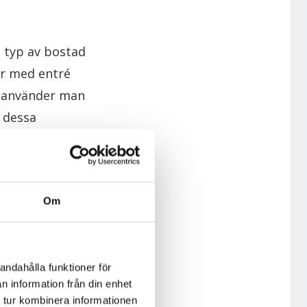
n typ av bostad
ter med entré
us använder man
n dessa
imat medan
Om
r kan man läsa
andahålla funktioner för
n information från din enhet
 tur kombinera informationen