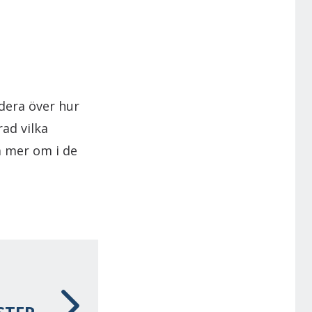
ndera över hur
rad vilka
a mer om i de