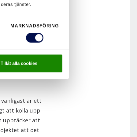
deras tjänster.
entrédörrar
 är
MARKNADSFÖRING
skriver en
 dörren ska ha då
asöppningar och
Tillåt alla cookies
 vanligast är ett
t att kolla upp
n upptäcker att
ojektet att det