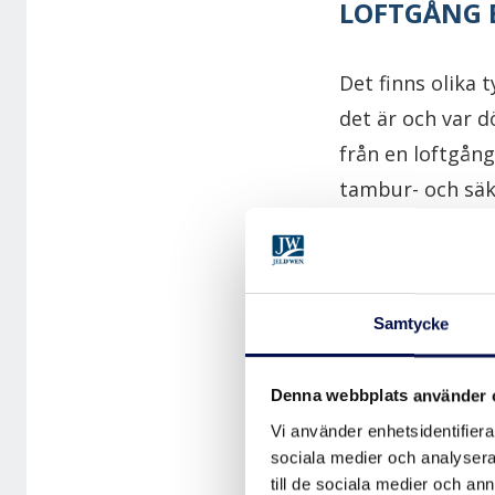
LOFTGÅNG 
Det finns olika 
det är och var d
från en loftgång
tambur- och säke
dörrtyper, där 
tambur- och säk
Samtycke
Mer om skillnad
här.
Denna webbplats använder 
Vi använder enhetsidentifierar
FINNS DET
sociala medier och analysera 
till de sociala medier och a