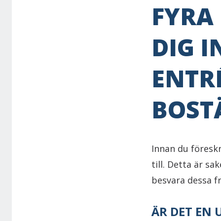
FYRA
DIG 
ENTR
BOST
Innan du föreskr
till. Detta är s
besvara dessa f
ÄR DET EN 