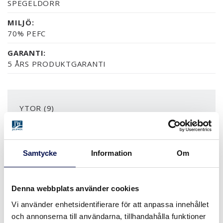
SPEGELDÖRR
MILJÖ:
70% PEFC
GARANTI:
5 ÅRS PRODUKTGARANTI
YTOR (9)
NCS S0502-Y
NCS S0500-N
RAL 9010
NÄSTAN ALLA NCS S OC
EK
Samtycke
Information
Om
MER
Denna webbplats använder cookies
STORLEKAR
Vi använder enhetsidentifierare för att anpassa innehållet
och annonserna till användarna, tillhandahålla funktioner