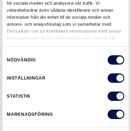
för sociala medier och analysera vår trafik. Vi
vidarebefordrar även sådana identifierare och annan
information från din enhet till de sociala medier och
VAR KAN MAN KÖPA
annons- och analysföretag som vi samarbetar med.
Dessa kan i sin tur kombinera informationen med annan
information som du har tillhandahållit eller som de har
LADDA NER BROSCHYR
KONTAKTA OSS
samlat in när du har använt deras tjänster.
Samtyckesval
NÖDVÄNDIG
INSTÄLLNINGAR
EGENSKAPER
STATISTIK
MARKNADSFÖRING