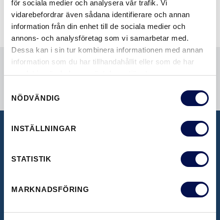
för sociala medier och analysera vår trafik. Vi
vidarebefordrar även sådana identifierare och annan
information från din enhet till de sociala medier och
annons- och analysföretag som vi samarbetar med.
Dessa kan i sin tur kombinera informationen med annan
information som du har tillhandahållit eller som de har
samlat in när du har använt deras tjänster.
Samtyckesval
NÖDVÄNDIG
INSTÄLLNINGAR
BROSCHYRER
STATISTIK
Här kan du se våra inspirerande broschyrer
MARKNADSFÖRING
LADDA NER