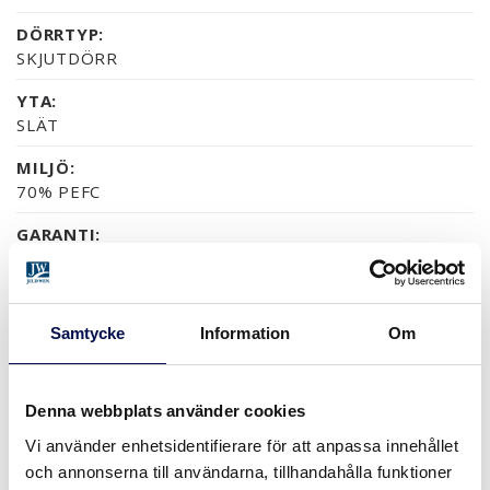
DÖRRTYP:
SKJUTDÖRR
YTA:
SLÄT
MILJÖ:
70% PEFC
GARANTI:
5 ÅRS PRODUKTGARANTI
Samtycke
Information
Om
YTOR (10)
NÄSTAN ALLA NCS S OCH RAL-KULÖRER
EK OBEHANDLAD
EK
VALNÖT OBEHANDLAD
VALNÖT
Denna webbplats använder cookies
Vi använder enhetsidentifierare för att anpassa innehållet
och annonserna till användarna, tillhandahålla funktioner