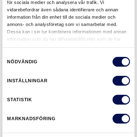
för sociala medier och analysera vår trafik. Vi
MER
vidarebefordrar även sådana identifierare och annan
information från din enhet till de sociala medier och
STORLEKAR
annons- och analysföretag som vi samarbetar med.
Dessa kan i sin tur kombinera informationen med annan
information som du har tillhandahållit eller som de har
samlat in när du har använt deras tjänster.
VAR KAN MAN KÖPA
Samtyckesval
NÖDVÄNDIG
LADDA NER BROSCHYR
KONTAKTA OSS
INSTÄLLNINGAR
STATISTIK
EGENSKAPER
MARKNADSFÖRING