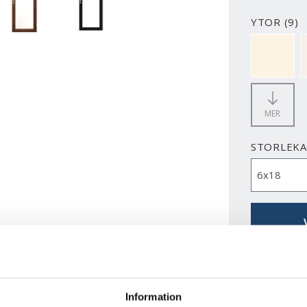
YTOR (9)
NCS S050
MER
STORLEK
LADDA N
Information