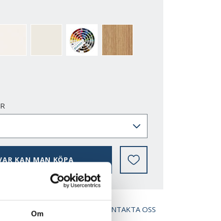
2-Y
NCS S0500-N
RAL 9010
NÄSTAN ALLA NCS S OCH RAL-KULÖRER
EK
AR
VAR KAN MAN KÖPA
ER BROSCHYR
KONTAKTA OSS
Om