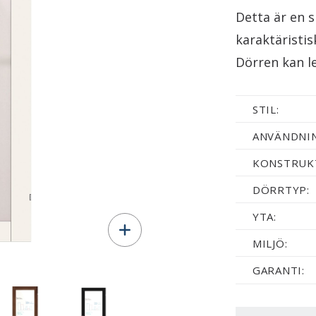
Detta är en 
karaktäristis
Dörren kan l
STIL:
ANVÄNDNI
KONSTRUK
DÖRRTYP:
YTA:
MILJÖ:
GARANTI: