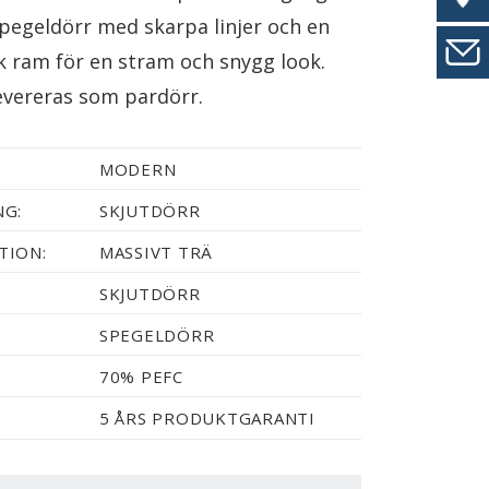
spegeldörr med skarpa linjer och en
k ram för en stram och snygg look.
evereras som pardörr.
MODERN
NG:
SKJUTDÖRR
TION:
MASSIVT TRÄ
SKJUTDÖRR
SPEGELDÖRR
70% PEFC
5 ÅRS PRODUKTGARANTI