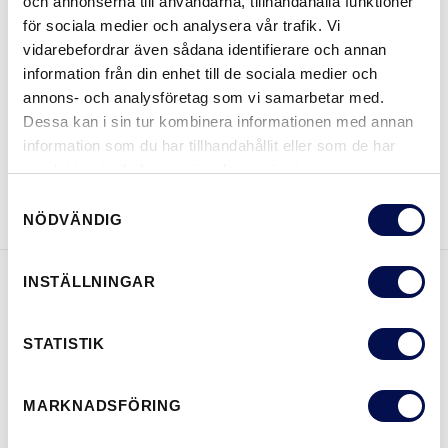
och annonserna till användarna, tillhandahålla funktioner
för sociala medier och analysera vår trafik. Vi
vidarebefordrar även sådana identifierare och annan
information från din enhet till de sociala medier och
VAR KAN MAN KÖPA
annons- och analysföretag som vi samarbetar med.
Dessa kan i sin tur kombinera informationen med annan
information som du har tillhandahållit eller som de har
samlat in när du har använt deras tjänster.
LADDA NER BROSCHYR
KONTAKTA OSS
Samtyckesval
NÖDVÄNDIG
INSTÄLLNINGAR
EGENSKAPER
STATISTIK
MARKNADSFÖRING