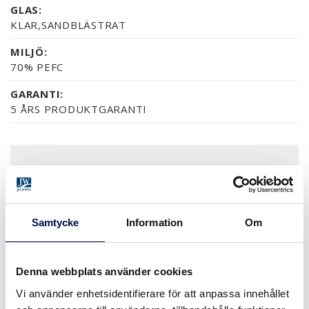
GLAS:
KLAR,SANDBLÄSTRAT
MILJÖ:
70% PEFC
GARANTI:
5 ÅRS PRODUKTGARANTI
YTOR (9)
NCS S0502-Y
NCS S0500-N
RAL 9010
NÄSTAN ALLA NCS S OC
EK
Samtycke
Information
Om
MER
Denna webbplats använder cookies
Vi använder enhetsidentifierare för att anpassa innehållet
STORLEKAR