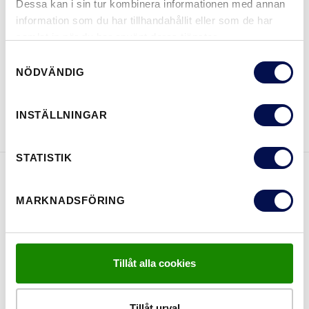
Dessa kan i sin tur kombinera informationen med annan
information som du har tillhandahållit eller som de har
samlat in när du har använt deras tjänster.
VAR KAN MAN KÖPA
Samtyckesval
NÖDVÄNDIG
LADDA NER BROSCHYR
KONTAKTA OSS
INSTÄLLNINGAR
STATISTIK
EGENSKAPER
MARKNADSFÖRING
Tillåt alla cookies
Tillåt urval