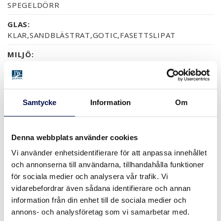
SPEGELDÖRR
GLAS:
KLAR,SANDBLÄSTRAT,GOTIC,FASETTSLIPAT
MILJÖ:
FSC MIX 70%
GARANTI:
5 ÅRS PRODUKTGARANTI
Samtycke
Information
Om
Denna webbplats använder cookies
YTOR (3)
Vi använder enhetsidentifierare för att anpassa innehållet
FURU OBEHANDLADV
FURU KLARLACK
och annonserna till användarna, tillhandahålla funktioner
för sociala medier och analysera vår trafik. Vi
vidarebefordrar även sådana identifierare och annan
STORLEKAR
information från din enhet till de sociala medier och
annons- och analysföretag som vi samarbetar med.