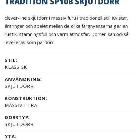
TRADITION SP10B SKJUTDÖRR
clever-line skjutdörr i massiv furu i traditionell stil. Kvistar,
årsringar och spelet mellan de olika färgnyanserna ger en
rustik, stämningsfull och varm atmosfär. Dörren kan också
levereras som pardörr.
STIL:
KLASSISK
ANVÄNDNING:
SKJUTDÖRR
KONSTRUKTION:
MASSIVT TRÄ
DÖRRTYP:
SKJUTDÖRR
YTA: