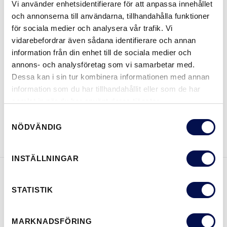
Vi använder enhetsidentifierare för att anpassa innehållet
och annonserna till användarna, tillhandahålla funktioner
STORLEKAR
för sociala medier och analysera vår trafik. Vi
vidarebefordrar även sådana identifierare och annan
information från din enhet till de sociala medier och
annons- och analysföretag som vi samarbetar med.
VAR KAN MAN KÖPA
Dessa kan i sin tur kombinera informationen med annan
information som du har tillhandahållit eller som de har
samlat in när du har använt deras tjänster.
Samtyckesval
LADDA NER BROSCHYR
KONTAKTA OSS
NÖDVÄNDIG
INSTÄLLNINGAR
EGENSKAPER
STATISTIK
MARKNADSFÖRING