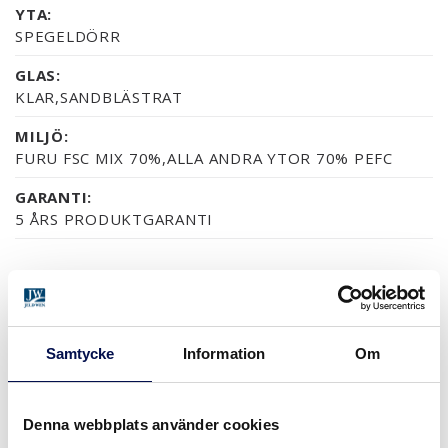
YTA:
SPEGELDÖRR
GLAS:
KLAR,SANDBLÄSTRAT
MILJÖ:
FURU FSC MIX 70%,ALLA ANDRA YTOR 70% PEFC
GARANTI:
5 ÅRS PRODUKTGARANTI
YTOR (12)
NÄSTAN ALLA NCS S OCH RAL-KULÖRER
FURU OBEHANDLADV
FURU KLARLACK
ASK OBEHANDLAD
ASK SVART
Samtycke
Information
Om
Denna webbplats använder cookies
MER