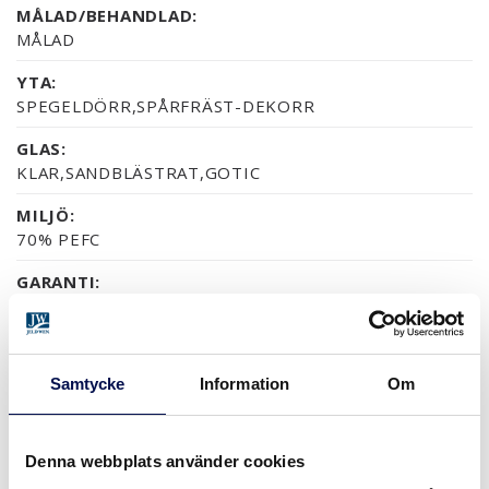
MÅLAD/BEHANDLAD:
MÅLAD
YTA:
SPEGELDÖRR,SPÅRFRÄST-DEKORR
GLAS:
KLAR,SANDBLÄSTRAT,GOTIC
MILJÖ:
70% PEFC
GARANTI:
5 ÅRS PRODUKTGARANTI
Samtycke
Information
Om
YTOR (5)
NCS S0502-Y
NCS S0500-N
RAL 9010
NÄSTAN ALLA NCS S OC
Denna webbplats använder cookies