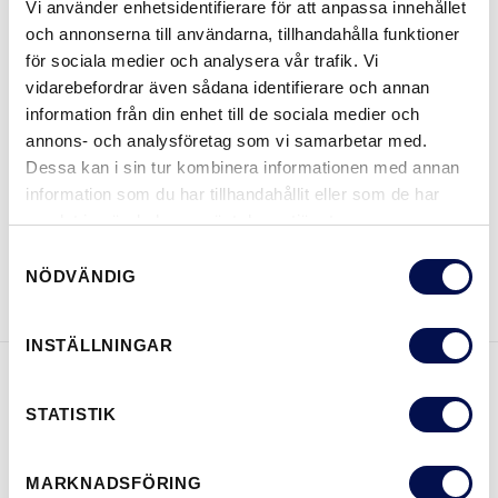
Vi använder enhetsidentifierare för att anpassa innehållet
och annonserna till användarna, tillhandahålla funktioner
STORLEKAR
för sociala medier och analysera vår trafik. Vi
vidarebefordrar även sådana identifierare och annan
information från din enhet till de sociala medier och
annons- och analysföretag som vi samarbetar med.
VAR KAN MAN KÖPA
Dessa kan i sin tur kombinera informationen med annan
information som du har tillhandahållit eller som de har
samlat in när du har använt deras tjänster.
Samtyckesval
LADDA NER BROSCHYR
KONTAKTA OSS
NÖDVÄNDIG
INSTÄLLNINGAR
EGENSKAPER
STATISTIK
MARKNADSFÖRING