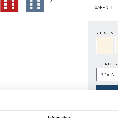
GARANTI:
YTOR (5)
NCS S050
STORLEK
Information