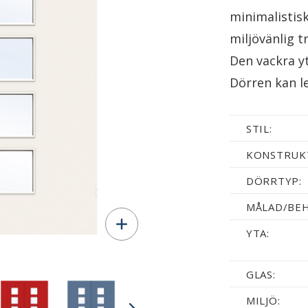
minimalistis
miljövänlig t
Den vackra y
Dörren kan l
STIL:
KONSTRUK
DÖRRTYP:
MÅLAD/BE
YTA:
GLAS:
MILJÖ: