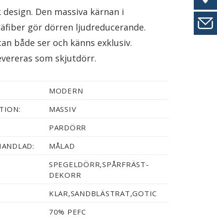
k design. Den massiva kärnan i
räfiber gör dörren ljudreducerande.
tan både ser och känns exklusiv.
evereras som skjutdörr.
MODERN
TION:
MASSIV
PARDÖRR
HANDLAD:
MÅLAD
SPEGELDÖRR,SPÅRFRÄST-
DEKORR
KLAR,SANDBLÄSTRAT,GOTIC
70% PEFC