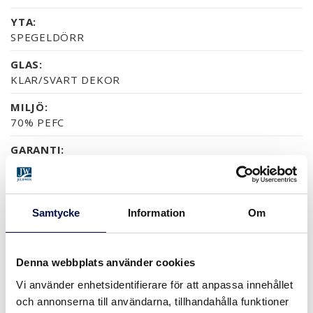
YTA:
SPEGELDÖRR
GLAS:
KLAR/SVART DEKOR
MILJÖ:
70% PEFC
GARANTI:
5 ÅRS PRODUKTGARANTI
Samtycke
Information
Om
YTOR (10)
NÄSTAN ALLA NCS S OCH RAL-KULÖRER
EK OBEHANDLAD
EK
VALNÖT OBEHANDLAD
VALNÖT
Denna webbplats använder cookies
Vi använder enhetsidentifierare för att anpassa innehållet
och annonserna till användarna, tillhandahålla funktioner