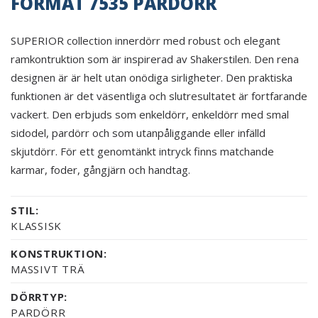
FORMAT 7535 PARDÖRR
SUPERIOR collection innerdörr med robust och elegant
ramkontruktion som är inspirerad av Shakerstilen. Den rena
designen är är helt utan onödiga sirligheter. Den praktiska
funktionen är det väsentliga och slutresultatet är fortfarande
vackert. Den erbjuds som enkeldörr, enkeldörr med smal
sidodel, pardörr och som utanpåliggande eller infälld
skjutdörr. För ett genomtänkt intryck finns matchande
karmar, foder, gångjärn och handtag.
STIL:
KLASSISK
KONSTRUKTION:
MASSIVT TRÄ
DÖRRTYP:
PARDÖRR