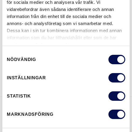
för sociala medier och analysera vår trafik. Vi
MER
vidarebefordrar även sådana identifierare och annan
information från din enhet till de sociala medier och
STORLEKAR
annons- och analysföretag som vi samarbetar med.
Dessa kan i sin tur kombinera informationen med annan
information som du har tillhandahållit eller som de har
samlat in när du har använt deras tjänster.
VAR KAN MAN KÖPA
Samtyckesval
NÖDVÄNDIG
LADDA NER BROSCHYR
KONTAKTA OSS
INSTÄLLNINGAR
STATISTIK
EGENSKAPER
MARKNADSFÖRING