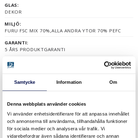
GLAS:
DEKOR
MILJÖ:
FURU FSC MIX 70%,ALLA ANDRA YTOR 70% PEFC
GARANTI:
5 ÅRS PRODUKTGARANTI
YTOR (7)
Samtycke
Information
Om
MDF/HDF MÅLAT
NÄSTAN ALLA NCS S OCH RAL-KULÖRER
ASK SVART
ASK MÅLAD
FURU KLARLAC
Denna webbplats använder cookies
Vi använder enhetsidentifierare för att anpassa innehållet
MER
och annonserna till användarna, tillhandahålla funktioner
för sociala medier och analysera vår trafik. Vi
STORLEKAR
vidarebefordrar även sådana identifierare och annan