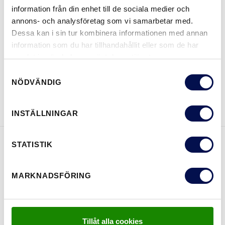
information från din enhet till de sociala medier och
annons- och analysföretag som vi samarbetar med.
Dessa kan i sin tur kombinera informationen med annan
information som du har tillhandahållit eller som de har
VAR KAN MAN KÖPA
samlat in när du har använt deras tjänster.
Samtyckesval
NÖDVÄNDIG
LADDA NER BROSCHYR
KONTAKTA OSS
INSTÄLLNINGAR
STATISTIK
EGENSKAPER
MARKNADSFÖRING
Tillåt alla cookies