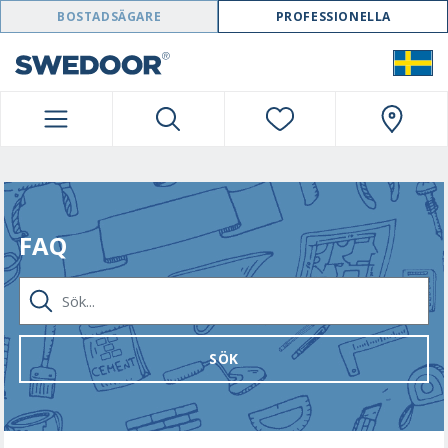
SWEDOOR NAVIGATION
BOSTADSÄGARE
PROFESSIONELLA
FAQ
SÖK...
SÖK