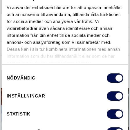
Underhålla
Vi använder enhetsidentifierare för att anpassa innehållet
och annonserna till användarna, tillhandahålla funktioner
SKJUTDÖRRAR
för sociala medier och analysera vår trafik. Vi
vidarebefordrar även sådana identifierare och annan
YTTERDÖRRAR
information från din enhet till de sociala medier och
annons- och analysföretag som vi samarbetar med.
ÖVRIGT
Dessa kan i sin tur kombinera informationen med annan
information som du har tillhandahållit eller som de har
samlat in när du har använt deras tjänster.
Samtyckesval
NÖDVÄNDIG
INSTÄLLNINGAR
STATISTIK