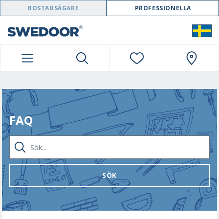
SWEDOOR NAVIGATION
BOSTADSÄGARE
PROFESSIONELLA
FAQ
SÖK...
SÖK