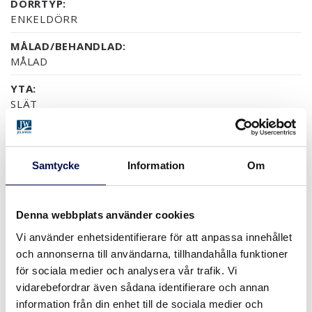
DÖRRTYP:
ENKELDÖRR
MÅLAD/BEHANDLAD:
MÅLAD
YTA:
SLÄT
GLAS:
KLART
Samtycke
Information
Om
MILJÖ:
PEFC
GARANTI:
Denna webbplats använder cookies
5 ÅRS PRODUKTGARANTI
Vi använder enhetsidentifierare för att anpassa innehållet
och annonserna till användarna, tillhandahålla funktioner
för sociala medier och analysera vår trafik. Vi
vidarebefordrar även sådana identifierare och annan
YTOR (9)
information från din enhet till de sociala medier och