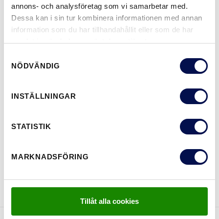
NCS S0502-Y
NCS S0500-N
NCS S3502-Y
NCS S7000-N
NCS S5020-R9
annons- och analysföretag som vi samarbetar med.
Dessa kan i sin tur kombinera informationen med annan
information som du har tillhandahållit eller som de har
samlat in när du har använt deras tjänster.
MER
Samtyckesval
NÖDVÄNDIG
STORLEKAR
INSTÄLLNINGAR
STATISTIK
VAR KAN MAN KÖPA
MARKNADSFÖRING
LADDA NER BROSCHYR
KONTAKTA OSS
Tillåt alla cookies