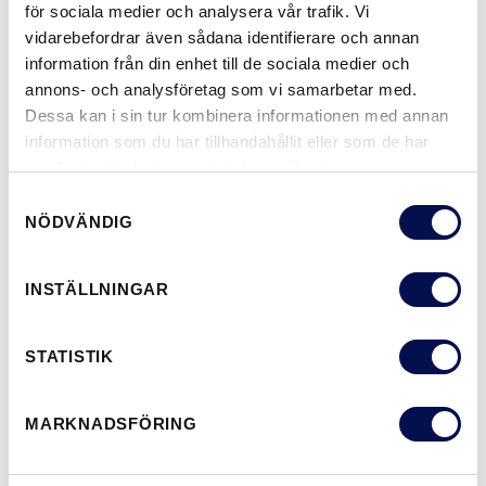
för sociala medier och analysera vår trafik. Vi
NCS S0502-Y
NCS S0500-N
NCS S3502-Y
NCS S7000-N
NCS S5020-R9
vidarebefordrar även sådana identifierare och annan
information från din enhet till de sociala medier och
annons- och analysföretag som vi samarbetar med.
Dessa kan i sin tur kombinera informationen med annan
information som du har tillhandahållit eller som de har
MER
samlat in när du har använt deras tjänster.
STORLEKAR
Samtyckesval
NÖDVÄNDIG
INSTÄLLNINGAR
VAR KAN MAN KÖPA
STATISTIK
LADDA NER BROSCHYR
KONTAKTA OSS
MARKNADSFÖRING