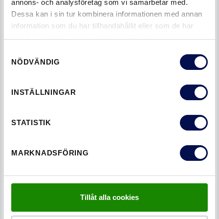
annons- och analysföretag som vi samarbetar med.
Dessa kan i sin tur kombinera informationen med annan
information som du har tillhandahållit eller som de har
samlat in när du har använt deras tjänster.
Samtyckesval
NÖDVÄNDIG
LÄS NÄSTA
OKLASSADE MASSIVDÖRRAR
INSTÄLLNINGAR
TAGS
STATISTIK
MASSIVDÖRRAR
OKLASSAD
SKJUTDÖRRAR
MARKNADSFÖRING
GILLADE DU VAD DU LÄSTE?
DELA DET HÄR MED EN VÄN
Tillåt alla cookies