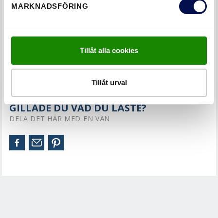
MARKNADSFÖRING
LÄS NÄSTA
ADVANCE-LINE FANÉRAD KARM
Tillåt alla cookies
TAGS
KARMAR
Tillåt urval
GILLADE DU VAD DU LÄSTE?
DELA DET HÄR MED EN VÄN