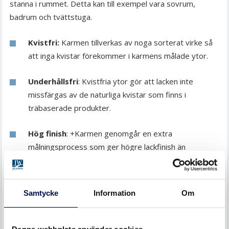
stanna i rummet. Detta kan till exempel vara sovrum,
badrum och tvättstuga.
Kvistfri:
Karmen tillverkas av noga sorterat virke så
att inga kvistar förekommer i karmens målade ytor.
Underhållsfri
: Kvistfria ytor gör att lacken inte
missfärgas av de naturliga kvistar som finns i
träbaserade produkter.
Hög finish
: +Karmen genomgår en extra
målningsprocess som ger högre lackfinish än
standard.
Stabil
: Färre kvistar resulterar i mindre spänningar
Samtycke
Information
Om
och ger ökad stabilitet i förhållande till
standardkarmar.