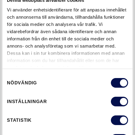
Denna webbplats använder cookies
Exklusiv känsla
: +Karmen har integrerade
Vi använder enhetsidentifierare för att anpassa innehållet
tätningslister som dämpar slag och
och annonserna till användarna, tillhandahålla funktioner
ljudgenomträngning. Detta gör att dörrsetet upplevs
för sociala medier och analysera vår trafik. Vi
både tystare och mer exklusivt
vidarebefordrar även sådana identifierare och annan
information från din enhet till de sociala medier och
Garanti
: Missfärgning genom "kvistgulning" är ett
annons- och analysföretag som vi samarbetar med.
allmänt fenomen i branschen. +Karmen har genomgått
Dessa kan i sin tur kombinera informationen med annan
omfattande tester och vi lämnar därför hela fem års
information som du har tillhandahållit eller som de har
produktgaranti som även omfattar detta fenomen.
samlat in när du har använt deras tjänster.
Samtyckesval
NÖDVÄNDIG
INSTÄLLNINGAR
STATISTIK