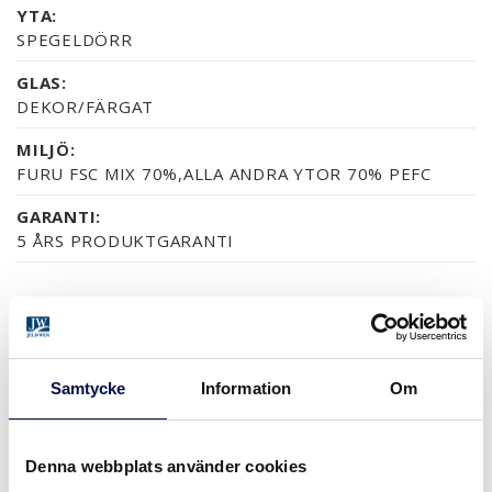
YTA:
SPEGELDÖRR
GLAS:
DEKOR/FÄRGAT
MILJÖ:
FURU FSC MIX 70%,ALLA ANDRA YTOR 70% PEFC
GARANTI:
5 ÅRS PRODUKTGARANTI
YTOR (7)
MDF/HDF MÅLAT
NÄSTAN ALLA NCS S OCH RAL-KULÖRER
ASK SVART
ASK MÅLAD
FURU KLARLAC
Samtycke
Information
Om
Denna webbplats använder cookies
MER