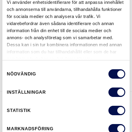
Vi använder enhetsidentifierare för att anpassa innehållet
och annonserna till användarna, tillhandahålla funktioner
STORLEKAR
för sociala medier och analysera vår trafik. Vi
vidarebefordrar även sådana identifierare och annan
information från din enhet till de sociala medier och
annons- och analysföretag som vi samarbetar med.
VAR KAN MAN KÖPA
Dessa kan i sin tur kombinera informationen med annan
information som du har tillhandahållit eller som de har
samlat in när du har använt deras tjänster.
Samtyckesval
LADDA NER BROSCHYR
KONTAKTA OSS
NÖDVÄNDIG
INSTÄLLNINGAR
EGENSKAPER
STATISTIK
MARKNADSFÖRING