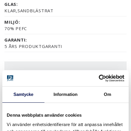
GLAS:
KLAR,SANDBLÄSTRAT
MILJÖ:
70% PEFC
GARANTI:
5 ÅRS PRODUKTGARANTI
YTOR (9)
NCS S0502-Y
NCS S0500-N
RAL 9010
NÄSTAN ALLA NCS S OC
EK
Samtycke
Information
Om
MER
Denna webbplats använder cookies
Vi använder enhetsidentifierare för att anpassa innehållet
STORLEKAR