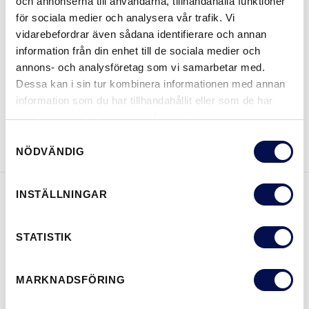
och annonserna till användarna, tillhandahålla funktioner
för sociala medier och analysera vår trafik. Vi
vidarebefordrar även sådana identifierare och annan
information från din enhet till de sociala medier och
VAR KAN MAN KÖPA
annons- och analysföretag som vi samarbetar med.
Dessa kan i sin tur kombinera informationen med annan
information som du har tillhandahållit eller som de har
samlat in när du har använt deras tjänster.
LADDA NER BROSCHYR
KONTAKTA OSS
Samtyckesval
NÖDVÄNDIG
INSTÄLLNINGAR
EGENSKAPER
STATISTIK
MARKNADSFÖRING