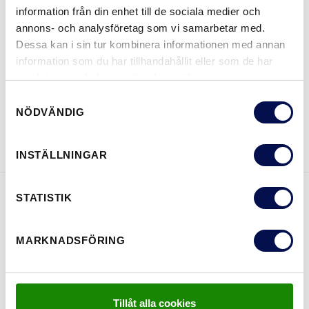
information från din enhet till de sociala medier och
annons- och analysföretag som vi samarbetar med.
Dessa kan i sin tur kombinera informationen med annan
information som du har tillhandahållit eller som de har
VAR KAN MAN KÖPA
samlat in när du har använt deras tjänster.
Samtyckesval
NÖDVÄNDIG
LADDA NER BROSCHYR
KONTAKTA OSS
INSTÄLLNINGAR
STATISTIK
EGENSKAPER
MARKNADSFÖRING
Tillåt alla cookies