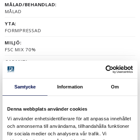
MÅLAD/BEHANDLAD:
MÅLAD
YTA:
FORMPRESSAD
MILJÖ:
FSC MIX 70%
GARANTI:
5 ÅRS PRODUKTGARANTI
Samtycke
Information
Om
YTOR (5)
NCS S0502-Y
NCS S0500-N
RAL 9010
NÄSTAN ALLA NCS S OC
Denna webbplats använder cookies
Vi använder enhetsidentifierare för att anpassa innehållet
och annonserna till användarna, tillhandahålla funktioner
STORLEKAR
för sociala medier och analysera vår trafik. Vi