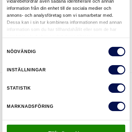
vidarebefordrar även sådana identifierare och annan
information från din enhet till de sociala medier och
annons- och analysföretag som vi samarbetar med.
Dessa kan i sin tur kombinera informationen med annan
VAR KAN MAN KÖPA
information som du har tillhandahållit eller som de har
samlat in när du har använt deras tjänster.
Samtyckesval
NÖDVÄNDIG
LADDA NER BROSCHYR
KONTAKTA OSS
INSTÄLLNINGAR
STATISTIK
EGENSKAPER
MARKNADSFÖRING