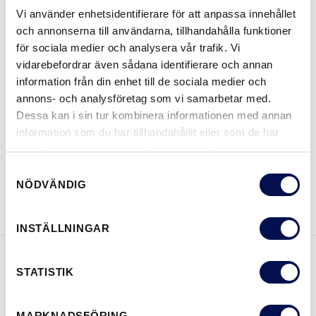
Vi använder enhetsidentifierare för att anpassa innehållet
och annonserna till användarna, tillhandahålla funktioner
STORLEKAR
för sociala medier och analysera vår trafik. Vi
vidarebefordrar även sådana identifierare och annan
information från din enhet till de sociala medier och
annons- och analysföretag som vi samarbetar med.
Dessa kan i sin tur kombinera informationen med annan
VAR KAN MAN KÖPA
information som du har tillhandahållit eller som de har
samlat in när du har använt deras tjänster.
Samtyckesval
NÖDVÄNDIG
LADDA NER BROSCHYR
KONTAKTA OSS
INSTÄLLNINGAR
STATISTIK
EGENSKAPER
MARKNADSFÖRING