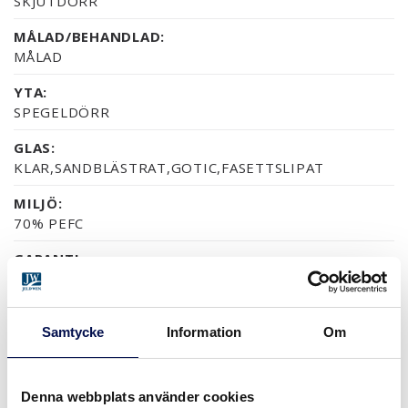
SKJUTDÖRR
MÅLAD/BEHANDLAD:
MÅLAD
YTA:
SPEGELDÖRR
GLAS:
KLAR,SANDBLÄSTRAT,GOTIC,FASETTSLIPAT
MILJÖ:
70% PEFC
GARANTI:
5 ÅRS PRODUKTGARANTI
Samtycke
Information
Om
YTOR (5)
NCS S0502-Y
NCS S0500-N
RAL 9010
NÄSTAN ALLA NCS S OC
Denna webbplats använder cookies