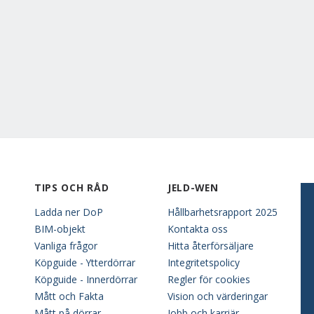
TIPS OCH RÅD
JELD-WEN
Ladda ner DoP
Hållbarhetsrapport 2025
BIM-objekt
Kontakta oss
Vanliga frågor
Hitta återförsäljare
Köpguide - Ytterdörrar
Integritetspolicy
Köpguide - Innerdörrar
Regler för cookies
Mått och Fakta
Vision och värderingar
Mått på dörrar
Jobb och karriär