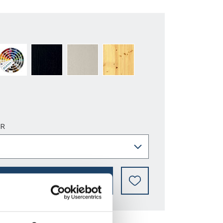
 MÅLAT
NÄSTAN ALLA NCS S OCH RAL-KULÖRER
ASK SVART
ASK MÅLAD
FURU KLARLACK
AR
VAR KAN MAN KÖPA