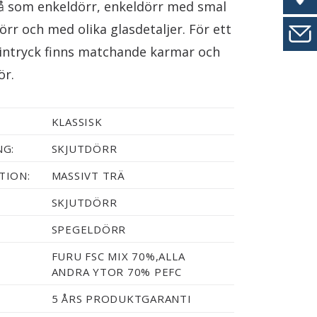
å som enkeldörr, enkeldörr med smal
örr och med olika glasdetaljer. För ett
ntryck finns matchande karmar och
ör.
KLASSISK
NG:
SKJUTDÖRR
TION:
MASSIVT TRÄ
SKJUTDÖRR
SPEGELDÖRR
FURU FSC MIX 70%,ALLA
ANDRA YTOR 70% PEFC
5 ÅRS PRODUKTGARANTI