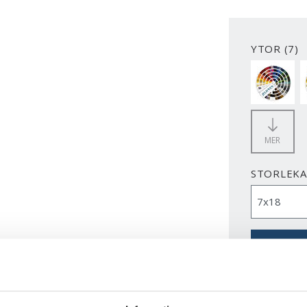
YTOR (7)
MDF/HDF
MER
STORLEK