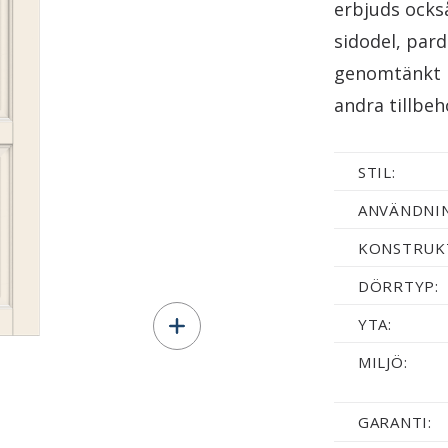
erbjuds ocks
sidodel, pard
genomtänkt i
andra tillbeh
STIL:
ANVÄNDNI
KONSTRUK
DÖRRTYP:
YTA:
MILJÖ:
GARANTI: