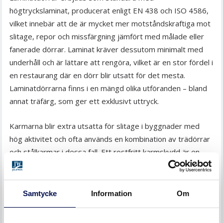
högtryckslaminat, producerat enligt EN 438 och ISO 4586,
vilket innebär att de är mycket mer motståndskraftiga mot
slitage, repor och missfärgning jämfört med målade eller
fanerade dörrar. Laminat kräver dessutom minimalt med
underhåll och är lättare att rengöra, vilket är en stor fördel i
en restaurang där en dörr blir utsatt för det mesta.
Laminatdörrarna finns i en mängd olika utföranden – bland
annat träfärg, som ger ett exklusivt uttryck.
Karmarna blir extra utsatta för slitage i byggnader med
hög aktivitet och ofta används en kombination av trädörrar
och stålkarmar i dessa fall. Ett rostfritt karmskydd är en
riktigt bra lösning och kan i kombination med en träkarm ge
möjlighet att bevara en eventuell design med trälösningar.
Vid andra tillfällen när en högblank dörryta önskas kan
Samtycke
Information
Om
stålkarm i kombination med en trädörr
också vara den
bästa lösningen.