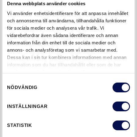
Denna webbplats använder cookies
Vi använder enhetsidentifierare för att anpassa innehållet
och annonserna till användarna, tillhandahålla funktioner
för sociala medier och analysera vår trafik. Vi
vidarebefordrar även sådana identifierare och annan
information från din enhet till de sociala medier och
annons- och analysföretag som vi samarbetar med.
Dessa kan i sin tur kombinera informationen med annan
information som du har tillhandahållit eller som de har
samlat in när du har använt deras tjänster.
Samtyckesval
NÖDVÄNDIG
GLASPARTIER FÖR ETT BEHAGLIGT
INSTÄLLNINGAR
INOMHUSKLIMAT
STATISTIK
Många restauranger väljer invändiga dörrar med
glaspartier
för att släppa in så mycket ljus som möjligt i