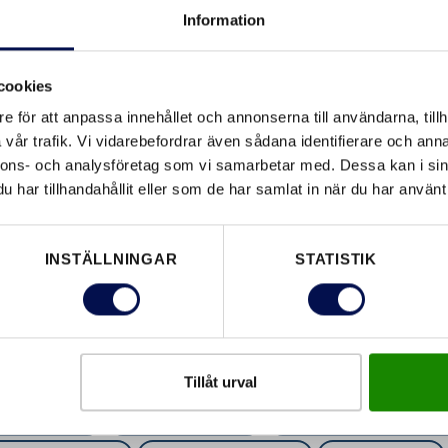
Information
a stolta över att kunna
cookies
tår också att det kan vara
u inte är dörrnörd. Därför
e för att anpassa innehållet och annonserna till användarna, tillh
vår trafik. Vi vidarebefordrar även sådana identifierare och anna
nnons- och analysföretag som vi samarbetar med. Dessa kan i sin
JUD | LJUS | SÄKERHET
har tillhandahållit eller som de har samlat in när du har använt 
INSTÄLLNINGAR
STATISTIK
Tillåt urval
NERDÖRRAR
BRANDKLASSNING
DOLDA GÅNG
STANDARD
HÅLLBARHET
INBROTTSKLASSNI