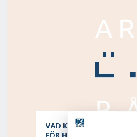
VAD KAN JAG SOM FÖRES
FÖR HJÄLP FRÅN ER NÄR 