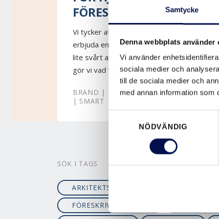
FÖRESKRIVER DÖRRAR?
Samtycke
Vi tycker att dörrar är toppen, och är gansk
Denna webbplats använder 
erbjuda en hel massa lösningar, men vi förs
lite svårt att veta hur allt hänger ihop om d
Vi använder enhetsidentifierar
sociala medier och analysera 
gör vi vad vi kan för att...
till de sociala medier och a
BRAND | DESIGN | ECO | ISOLERING | L
med annan information som du 
| SMART
Samtyckesval
NÖDVÄNDIG
SÖK I TAGS
ARKITEKTSUPPORT
BOSTADSIN
FÖRESKRIVA DÖRRAR
GAMMAL 