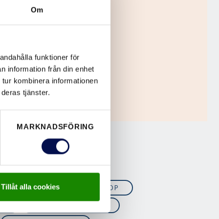
Om
andahålla funktioner för
n information från din enhet
 tur kombinera informationen
deras tjänster.
MARKNADSFÖRING
Tillåt alla cookies
JÄRN
FANER
FOP
NG
KLÄMFRIA DÖRRAR