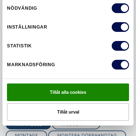
Samtyckesval
NÖDVÄNDIG
SÖK I TAGS
INSTÄLLNINGAR
A OCH B MÅTT
CYLINDER
STATISTIK
DÖRRMÅTT
EKDÖRRAR
FÖRRÅDSDÖRRAR
MARKNADSFÖRING
GAMMAL STANDARD
HANDTAG
INNERDÖRRAR
KARMAR
KÖPGUIDE
KVALITETSGUIDE
Tillåt alla cookies
LÅS
MALL
MÄTA
MÅTT
Tillåt urval
MÅTT & FAKTA
MÅTT OCH FAKTA
MÅTTABELL
MODULMÅTT
MONTAGE
MONTERA DÖRRHANDTAG