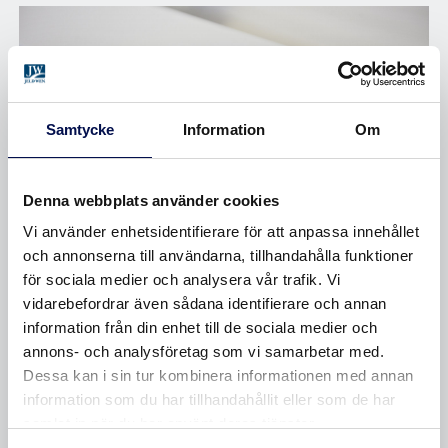
Samtycke
Information
Om
Denna webbplats använder cookies
Vi använder enhetsidentifierare för att anpassa innehållet
och annonserna till användarna, tillhandahålla funktioner
för sociala medier och analysera vår trafik. Vi
MÅTTABELL A- OCH B-MÅTT
vidarebefordrar även sådana identifierare och annan
information från din enhet till de sociala medier och
A- och B-mått är benämningen på de mått som
annons- och analysföretag som vi samarbetar med.
påverkar vilka låstillbehör du ska välja (skruva...
Dessa kan i sin tur kombinera informationen med annan
information som du har tillhandahållit eller som de har
samlat in när du har använt deras tjänster.