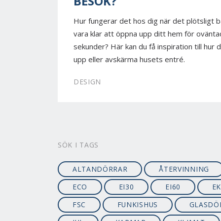
BESÖK?
Hur fungerar det hos dig när det plötsligt 
vara klar att öppna upp ditt hem för ovänta
sekunder? Här kan du få inspiration till hu
upp eller avskärma husets entré.
DESIGN
SÖK I TAGS
ALTANDÖRRAR
ÅTERVINNING
ECO
EI30
EI60
E
FSC
FUNKISHUS
GLASDÖ