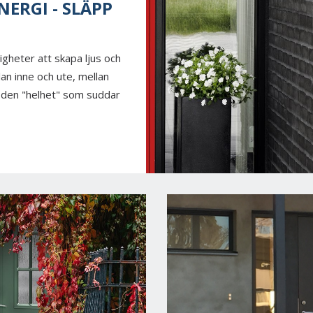
NERGI - SLÄPP
igheter att skapa ljus och
an inne och ute, mellan
av den "helhet" som suddar