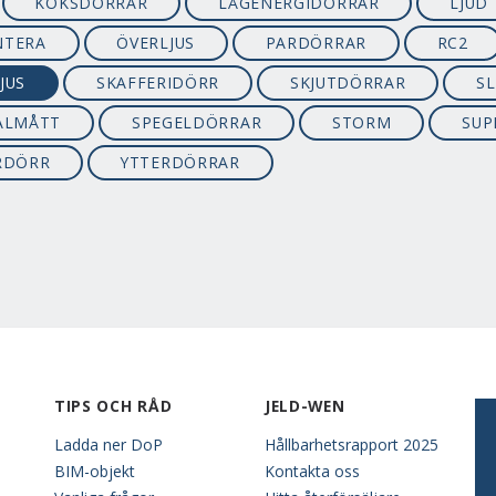
KÖKSDÖRRAR
LÅGENERGIDÖRRAR
LJUD
TERA
ÖVERLJUS
PARDÖRRAR
RC2
JUS
SKAFFERIDÖRR
SKJUTDÖRRAR
S
ALMÅTT
SPEGELDÖRRAR
STORM
SUP
RDÖRR
YTTERDÖRRAR
TIPS OCH RÅD
JELD-WEN
Ladda ner DoP
Hållbarhetsrapport 2025
BIM-objekt
Kontakta oss