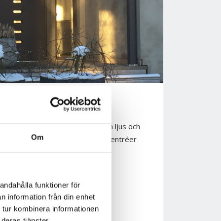
 EN SNYGG ENTRÉ
llan inomhus och utomhus, mellan ljus och
Om
tgångspunkt kan du skapa olika entréer
 överljus.
andahålla funktioner för
n information från din enhet
 tur kombinera informationen
deras tjänster.