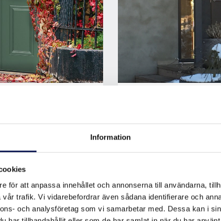
ÄLP AV DÖRRAR
SÅ SKAPAR DU
Entrén sätter gränsen me
Information
mörker. Med dörren som u
 i huset – och det kan
med hjälp av sidoljus eller
t finns nämligen olika
sta modellerna kan du själv
cookies
e för att anpassa innehållet och annonserna till användarna, tillh
vår trafik. Vi vidarebefordrar även sådana identifierare och anna
DESIGN | LJUS
nnons- och analysföretag som vi samarbetar med. Dessa kan i sin
har tillhandahållit eller som de har samlat in när du har använt 