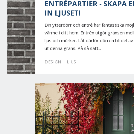
ENTRÉPARTIER - SKAPA E
IN LJUSET!
Din ytterdörr och entré har fantastiska möjl
värme i ditt hem. Entrén utgör gränsen mell
ljus och mörker. Låt därför dörren bli del 
ut denna gräns. På så sätt...
DESIGN | LJUS