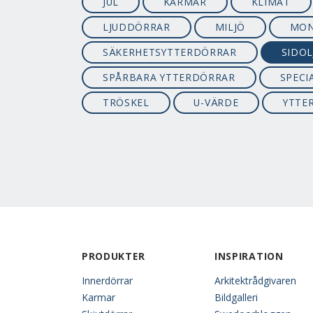
JUL
KARMAR
KLIMAT
LJUDDÖRRAR
MILJÖ
MON
SÄKERHETSYTTERDÖRRAR
SIDOL
SPÅRBARA YTTERDÖRRAR
SPECI
TRÖSKEL
U-VÄRDE
YTTE
PRODUKTER
INSPIRATION
Innerdörrar
Arkitektrådgivaren
Karmar
Bildgalleri