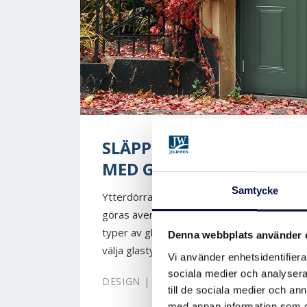
SLÄPP IN LJUSET MED HJ
MED GLAS
Samtycke
Ytterdörrar med glas låter dig släppa in ljus
göras även utan insyn, om du önskar det. De
typer av glas till ytterdörrar, och på de fle
Denna webbplats använder 
välja glastyp. Ytterdörrar med...
Vi använder enhetsidentifierar
sociala medier och analysera 
DESIGN | LJUS
till de sociala medier och a
med annan information som du 