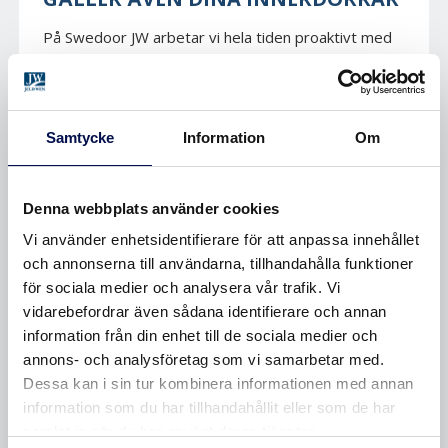
På Swedoor JW arbetar vi hela tiden proaktivt med
förbättringar av miljön och hållbar produktion. I likhet
med Unique, Craft och Charisma, har vi nu förbättrat
våra dörrar i serierna Stable, Stable
Samtycke
Information
Om
Effect och Stable Nature...
DESIGN | ECO
Denna webbplats använder cookies
Vi använder enhetsidentifierare för att anpassa innehållet
och annonserna till användarna, tillhandahålla funktioner
för sociala medier och analysera vår trafik. Vi
SÖK I TAGS
vidarebefordrar även sådana identifierare och annan
information från din enhet till de sociala medier och
ALTANDÖRRAR
ÅTERVINNING
annons- och analysföretag som vi samarbetar med.
BARNRUM
BRANDDÖRRAR
Dessa kan i sin tur kombinera informationen med annan
information som du har tillhandahållit eller som de har
CLEVER-LINE
DESIGNDÖRRAR
samlat in när du har använt deras tjänster.
DSR
ECO
EI30
EI60