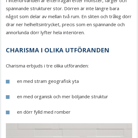
I interiörvärlden är efterfrågan efter mönster, färger och
spännande strukturer stor. Dörren är inte längre bara
något som delar av mellan två rum. En sliten och tråkig dörr
drar ner helheltsintrycket, precis som en spännande och
annorlunda dörr lyfter hela interiören.
CHARISMA I OLIKA UTFÖRANDEN
Charisma erbjuds i tre olika utföranden:
en med stram geografisk yta
en med organisk och mer böljande struktur
en dörr fylld med romber