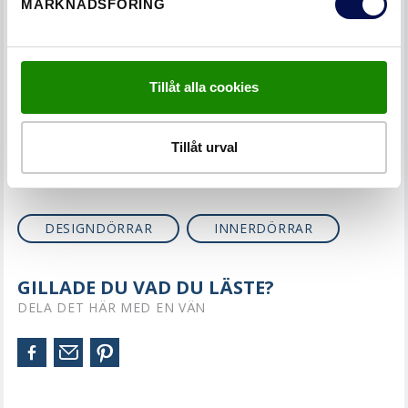
OM DÖRRKARMAR
MARKNADSFÖRING
KATEGORIER
Tillåt alla cookies
DESIGN
Tillåt urval
TAGS
DESIGNDÖRRAR
INNERDÖRRAR
GILLADE DU VAD DU LÄSTE?
DELA DET HÄR MED EN VÄN