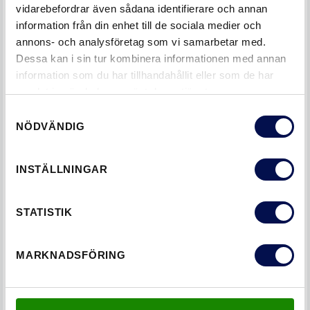
vidarebefordrar även sådana identifierare och annan
1/2
information från din enhet till de sociala medier och
annons- och analysföretag som vi samarbetar med.
Dessa kan i sin tur kombinera informationen med annan
Golvlist slät
information som du har tillhandahållit eller som de har
samlat in när du har använt deras tjänster.
Samtyckesval
NÖDVÄNDIG
INSTÄLLNINGAR
LÄS NÄSTA
FODER
STATISTIK
MARKNADSFÖRING
TAGS
GOLVLISTER