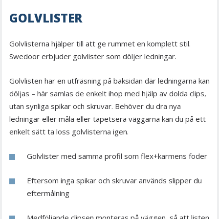
GOLVLISTER
Golvlisterna hjälper till att ge rummet en komplett stil.
Swedoor erbjuder golvlister som döljer ledningar.
Golvlisten har en utfräsning på baksidan där ledningarna kan
döljas – här samlas de enkelt ihop med hjälp av dolda clips,
utan synliga spikar och skruvar. Behöver du dra nya
ledningar eller måla eller tapetsera väggarna kan du på ett
enkelt sätt ta loss golvlisterna igen.
Golvlister med samma profil som flex+karmens foder
Eftersom inga spikar och skruvar används slipper du
eftermålning
Medföljande clipsen monteras på väggen, så att listen