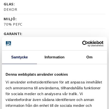
GLAS:
DEKOR
MILJÖ:
70% PEFC
GARANTI:
5 ÅRS PRODUKTGARANTI
Samtycke
Information
Om
YTOR (5)
NÄSTAN ALLA NCS S OCH RAL-KULÖRER
ASK OBEHANDLAD
ASK SVART
ASK MÅLAD
Denna webbplats använder cookies
Vi använder enhetsidentifierare för att anpassa innehållet
och annonserna till användarna, tillhandahålla funktioner
STORLEKAR
för sociala medier och analysera vår trafik. Vi
vidarebefordrar även sådana identifierare och annan
information från din enhet till de sociala medier och