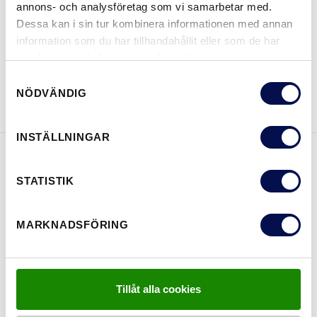
annons- och analysföretag som vi samarbetar med.
VAR KAN MAN KÖPA
Dessa kan i sin tur kombinera informationen med annan
information som du har tillhandahållit eller som de har
samlat in när du har använt deras tjänster.
Samtyckesval
LADDA NER BROSCHYR
KONTAKTA OSS
NÖDVÄNDIG
INSTÄLLNINGAR
EGENSKAPER
STATISTIK
MARKNADSFÖRING
Tillåt alla cookies