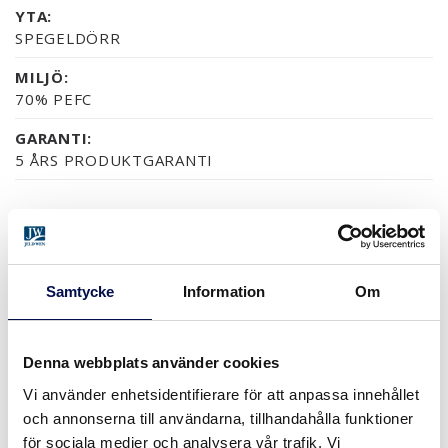
YTA:
SPEGELDÖRR
MILJÖ:
70% PEFC
GARANTI:
5 ÅRS PRODUKTGARANTI
YTOR (5)
NCS S0502-Y
NCS S0500-N
RAL 9010
NÄSTAN ALLA NCS S OC
Samtycke
Information
Om
Denna webbplats använder cookies
STORLEKAR
Vi använder enhetsidentifierare för att anpassa innehållet
och annonserna till användarna, tillhandahålla funktioner
för sociala medier och analysera vår trafik. Vi