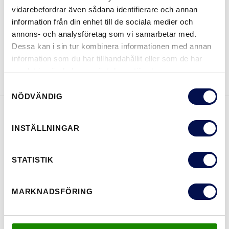
vidarebefordrar även sådana identifierare och annan
VAR KAN MAN KÖPA
information från din enhet till de sociala medier och
annons- och analysföretag som vi samarbetar med.
Dessa kan i sin tur kombinera informationen med annan
information som du har tillhandahållit eller som de har
LADDA NER BROSCHYR
KONTAKTA OSS
samlat in när du har använt deras tjänster.
Samtyckesval
NÖDVÄNDIG
EGENSKAPER
INSTÄLLNINGAR
STATISTIK
MARKNADSFÖRING