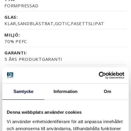
FORMPRESSAD
GLAS:
KLAR,SANDBLÄSTRAT,GOTIC,FASETTSLIPAT
MILJÖ:
70% PEFC
GARANTI:
5 ÅRS PRODUKTGARANTI
YTOR (5)
Samtycke
Information
Om
NCS S0502-Y
NCS S0500-N
RAL 9010
NÄSTAN ALLA NCS S OC
Denna webbplats använder cookies
STORLEKAR
Vi använder enhetsidentifierare för att anpassa innehållet
och annonserna till användarna, tillhandahålla funktioner