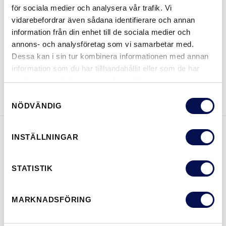
för sociala medier och analysera vår trafik. Vi
vidarebefordrar även sådana identifierare och annan
information från din enhet till de sociala medier och
VAR KAN MAN KÖPA
annons- och analysföretag som vi samarbetar med.
Dessa kan i sin tur kombinera informationen med annan
information som du har tillhandahållit eller som de har
samlat in när du har använt deras tjänster.
LADDA NER BROSCHYR
KONTAKTA OSS
Samtyckesval
NÖDVÄNDIG
INSTÄLLNINGAR
EGENSKAPER
STATISTIK
MARKNADSFÖRING