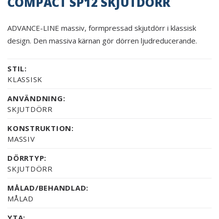
COMPACT SP12 SKJUTDÖRR
ADVANCE-LINE massiv, formpressad skjutdörr i klassisk
design. Den massiva kärnan gör dörren ljudreducerande.
STIL:
KLASSISK
ANVÄNDNING:
SKJUTDÖRR
KONSTRUKTION:
MASSIV
DÖRRTYP:
SKJUTDÖRR
MÅLAD/BEHANDLAD:
MÅLAD
YTA: